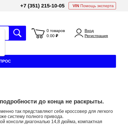
+7 (351) 215-10-05
VIN
Помощь эксперта
0 товаров
Вход
0.00
₽
Регистрация
АПРОС
 подробности до конца не раскрыты.
именно так представляют себе кроссовер для легкого
акже систему полного привода.
ной консоли диагональю 14,8 дюйма, компактная