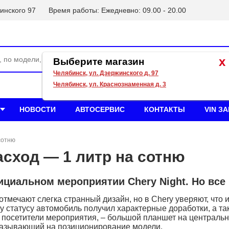
инского 97
Время работы: Ежедневно: 09.00 - 20.00
x
Выберите магазин
Челябинск, ул. Дзержинского д. 97
Челябинск, ул. Краснознаменная д. 3
НОВОСТИ
АВТОСЕРВИС
КОНТАКТЫ
VIN З
сотню
асход — 1 литр на сотню
циальном мероприятии Chery Night. Но все
тмечают слегка странный дизайн, но в Chery уверяют, что 
му статусу автомобиль получил характерные доработки, а т
и посетители мероприятия, – большой планшет на централь
указывающий на позиционирование модели.