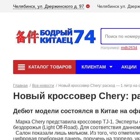
Челябинск, ул. Дзержинского д. 97
Челябинск ул. Дзерж
Например:
mdb2634
КАТАЛОГ
ТОВАРОВ
КЛИЕНТАМ
АКЦИИ
Главная
/
Все новости
/
Новый кроссовер Chery: расход — 1 литр на 
Новый кроссовер Chery: р
Дебют модели состоялся в Китае на офи
Марка Chery представила кроссовер TJ-1. Эксперты о
бездорожья (Light Off-Road). Для соответствия данно
Салон показали лишь мельком. Из того, что отметил
цифровая приборная панель, поручень на торпедо, 