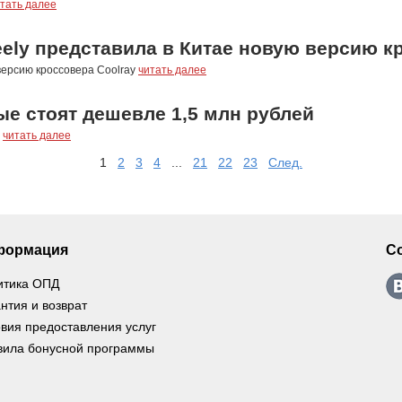
тать далее
ely представила в Китае новую версию к
версию кроссовера Coolray
читать далее
ые стоят дешевле 1,5 млн рублей
й
читать далее
1
2
3
4
...
21
22
23
След.
формация
С
итика ОПД
нтия и возврат
вия предоставления услуг
вила бонусной программы