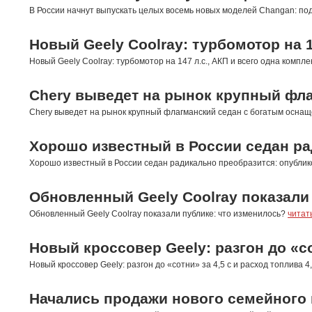
В России начнут выпускать целых восемь новых моделей Changan: п
Новый Geely Coolray: турбомотор на 1
Новый Geely Coolray: турбомотор на 147 л.с., АКП и всего одна компл
Chery выведет на рынок крупный фл
Chery выведет на рынок крупный флагманский седан с богатым осна
Хорошо известный в России седан р
Хорошо известный в России седан радикально преобразится: опубли
Обновленный Geely Coolray показали
Обновленный Geely Coolray показали публике: что изменилось?
читат
Новый кроссовер Geely: разгон до «сот
Новый кроссовер Geely: разгон до «сотни» за 4,5 с и расход топлива 4
Начались продажи нового семейного 