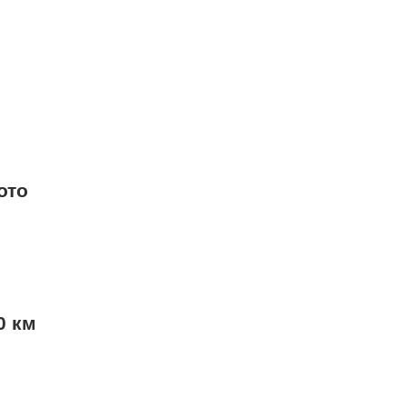
ото
0 км