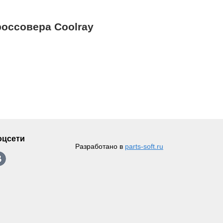
россовера Coolray
оцсети
Разработано в
parts-soft.ru