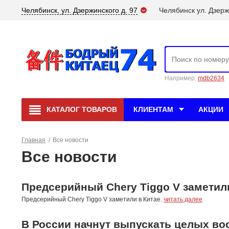
Челябинск, ул. Дзержинского д. 97
Челябинск ул. Дзерж
Например:
mdb2634
КАТАЛОГ
ТОВАРОВ
КЛИЕНТАМ
АКЦИИ
Главная
/
Все новости
Все новости
Предсерийный Chery Tiggo V заметили
Предсерийный Chery Tiggo V заметили в Китае.
читать далее
В России начнут выпускать целых в