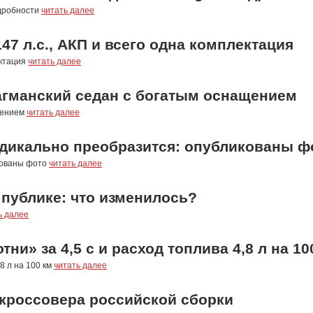
одробности
читать далее
47 л.с., АКП и всего одна комплектация
ектация
читать далее
агманский седан с богатым оснащением
щением
читать далее
адикально преобразится: опубликованы ф
кованы фото
читать далее
 публике: что изменилось?
ь далее
ни» за 4,5 с и расход топлива 4,8 л на 10
,8 л на 100 км
читать далее
кроссовера российской сборки