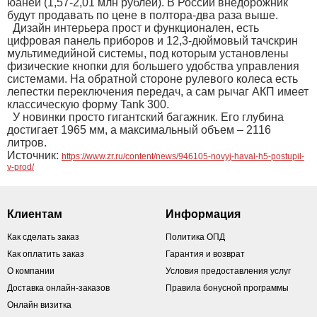
юаней (1,57-2,01 млн рублей). В России внедорожник
будут продавать по цене в полтора-два раза выше.
Дизайн интерьера прост и функционален, есть
цифровая панель приборов и 12,3-дюймовый тачскрин
мультимедийной системы, под которым установлены
физические кнопки для большего удобства управления
системами. На обратной стороне рулевого колеса есть
лепестки переключения передач, а сам рычаг АКП имеет
классическую форму Tank 300.
У новинки просто гигантский багажник. Его глубина
достигает 1965 мм, а максимальный объем – 2116
литров.
Источник:
https://www.zr.ru/content/news/946105-novyj-haval-h5-postupil-
v-prod/
Клиентам
Информация
Как сделать заказ
Политика ОПД
Как оплатить заказ
Гарантия и возврат
О компании
Условия предоставления услуг
Доставка онлайн-заказов
Правила бонусной программы
Онлайн визитка