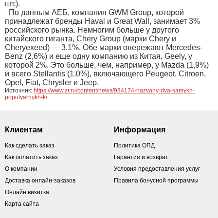
шт.).
По данным АЕБ, компания GWM Group, которой
принадлежат бренды Haval и Great Wall, занимает 3%
российского рынка. Немногим больше у другого
китайского гиганта, Chery Group (марки Chery и
Cheryexeed) — 3,1%. Обе марки опережают Mercedes-
Benz (2,6%) и еще одну компанию из Китая, Geely, у
которой 2%. Это больше, чем, например, у Mazda (1,9%)
и всего Stellantis (1,0%), включающего Peugeot, Citroen,
Opel, Fiat, Chrysler и Jeep.
Источник:
https://www.zr.ru/content/news/934174-nazvany-dva-samykh-
populyarnykh-k/
Клиентам
Информация
Как сделать заказ
Политика ОПД
Как оплатить заказ
Гарантия и возврат
О компании
Условия предоставления услуг
Доставка онлайн-заказов
Правила бонусной программы
Онлайн визитка
Карта сайта