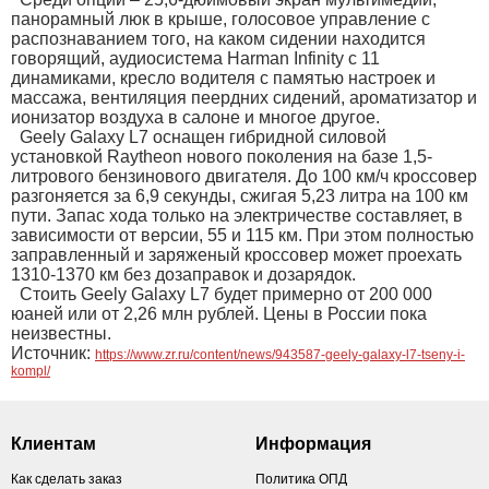
панорамный люк в крыше, голосовое управление с
распознаванием того, на каком сидении находится
говорящий, аудиосистема Harman Infinity с 11
динамиками, кресло водителя с памятью настроек и
массажа, вентиляция пеердних сидений, ароматизатор и
ионизатор воздуха в салоне и многое другое.
Geely Galaxy L7 оснащен гибридной силовой
установкой Raytheon нового поколения на базе 1,5-
литрового бензинового двигателя. До 100 км/ч кроссовер
разгоняется за 6,9 секунды, сжигая 5,23 литра на 100 км
пути. Запас хода только на электричестве составляет, в
зависимости от версии, 55 и 115 км. При этом полностью
заправленный и заряженый кроссовер может проехать
1310-1370 км без дозаправок и дозарядок.
Стоить Geely Galaxy L7 будет примерно от 200 000
юаней или от 2,26 млн рублей. Цены в России пока
неизвестны.
Источник:
https://www.zr.ru/content/news/943587-geely-galaxy-l7-tseny-i-
kompl/
Клиентам
Информация
Как сделать заказ
Политика ОПД