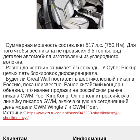
Суммарная мощность составляет 517 л.с. (750 Нм). Для
того чтобы вес пикапа не превысил 3,5 тонны, ряд
деталей автомобиля изготовлены из углеродного
волокна.
Разгон до «сотни» занимает 7,5 секунды. У Cyber Pickup
целых пять блокировок дифференциала.
Будет ли Great Wall поставлять шестиколесный пикап в
Россию, пока неизвестно. Ранее китайский концерн
объявил, что начнет продажи на российском рынке
пикапа GWM Poer KingKong. Он пополнит российскую
линейку пикапов GWM, включающую на сегодняшний
день модели GWM Wingle 7 и GWM Poer.
Источник:
https://www.zr.ru/content/news/942330-shestikolesnyj-i-
shestimetrovyj/
Клиентам
Информация