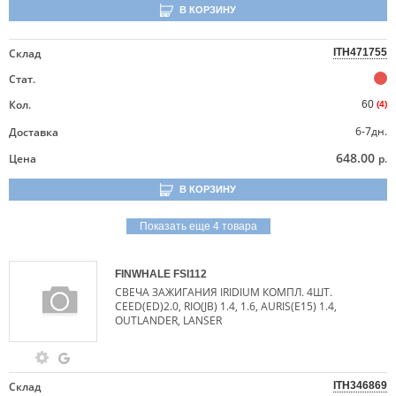
В КОРЗИНУ
Склад
ITH471755
Стат.
Кол.
60
(4)
6-7дн.
Доставка
648.00
Цена
р.
В КОРЗИНУ
Показать еще 4 товара
FINWHALE
FSI112
СВЕЧА ЗАЖИГАНИЯ IRIDIUM КОМПЛ. 4ШТ.
CEED(ED)2.0, RIO(JB) 1.4, 1.6, AURIS(E15) 1.4,
OUTLANDER, LANSER
Склад
ITH346869