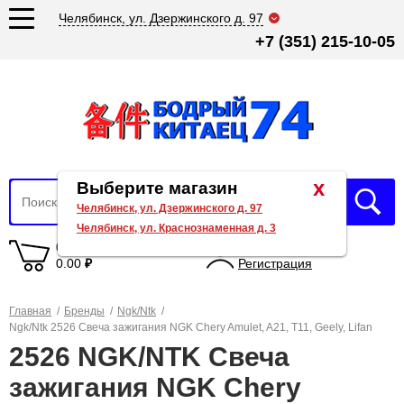
Челябинск, ул. Дзержинского д. 97
+7 (351) 215-10-05
x
Выберите магазин
Челябинск, ул. Дзержинского д. 97
Челябинск, ул. Краснознаменная д. 3
0 товаров
Вход
0.00
₽
Регистрация
Главная
/
Бренды
/
Ngk/Ntk
/
Ngk/Ntk 2526 Свеча зажигания NGK Chery Amulet, A21, T11, Geely, Lifan
2526 NGK/NTK Свеча
зажигания NGK Chery