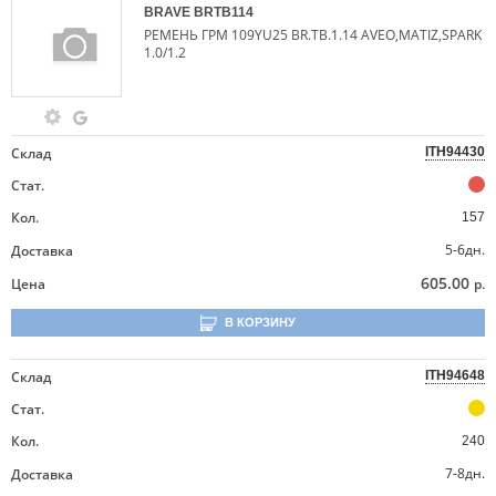
BRAVE
BRTB114
РЕМЕНЬ ГРМ 109YU25 BR.TB.1.14 AVEO,MATIZ,SPARK
1.0/1.2
Склад
ITH94430
Стат.
Кол.
157
5-6дн.
Доставка
605.00
Цена
р.
В КОРЗИНУ
Склад
ITH94648
Стат.
Кол.
240
7-8дн.
Доставка