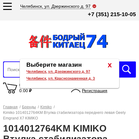
Челябинск, ул. Дзержинского д. 97
+7 (351) 215-10-05
x
Выберите магазин
Челябинск, ул. Дзержинского д. 97
Челябинск, ул. Краснознаменная д. 3
0 товаров
Вход
0.00
₽
Регистрация
Главная
/
Бренды
/
Kimiko
/
Kimiko 1014012764KM Втулка стабилизатора переднего левая Geely
Emgrand X7 KIMIKO
1014012764KM KIMIKO
Втулка стабилизатора