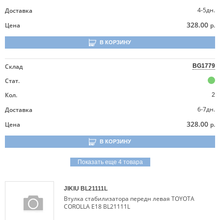
4-5дн.
Доставка
328.00
Цена
р.
В КОРЗИНУ
Склад
BG1779
Стат.
Кол.
2
6-7дн.
Доставка
328.00
Цена
р.
В КОРЗИНУ
Показать еще 4 товара
JIKIU
BL21111L
Втулка стабилизатора передн левая TOYOTA
COROLLA E18 BL21111L