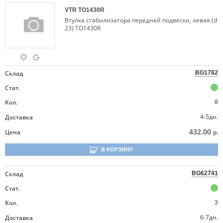
VTR
TO1430R
Втулка стабилизатора передней подвески, левая (d
23) TO1430R
Склад
BG1782
Стат.
Кол.
8
4-5дн.
Доставка
432.00
Цена
р.
В КОРЗИНУ
Склад
BG62741
Стат.
Кол.
3
6-7дн.
Доставка