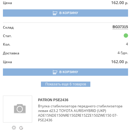
162.00
Цена
р.
В КОРЗИНУ
Склад
BG37315
Стат.
Кол.
4
4-5дн.
Доставка
162.00
Цена
р.
В КОРЗИНУ
Показать еще 6 товаров
PATRON
PSE2436
Втулка стабилизатора переднего стабилизатора
левая d23.2 TOYOTA AURISHYBRID (UKP)
ADE15NDE150NRE150ZRE15ZZE150ZWE150 07-
PSE2436