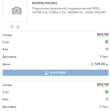
PATRON
PHCB01
Подшипник выжимной гидравлический OPEL:
ASTRA G,H, CORSA C 03-, MERIVA 03-, SIGNU PHCB01
Склад
BG1756
Стат.
Кол.
18
5-6дн.
Доставка
2 749.00
Цена
р.
В КОРЗИНУ
Склад
BG1748
Стат.
Кол.
10
6-7дн.
Доставка