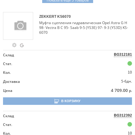
Показать еще 5 товаров
ZEKKERT
KS6070
Муфта сцепления гидравлическая Opel Astra G H
98- Vectra B C 95- Saab 9-5 (YS3E) 97- 9-3 (YS3D) KS-
6070
Склад
BG312181
Стат.
Кол.
10
5-6дн.
Доставка
4 709.00
Цена
р.
В КОРЗИНУ
Склад
BG312392
Стат.
Кол.
10