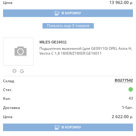
13 962.00
Цена
р.
В КОРЗИНУ
Показать еще 9 товаров
MILES
GE16011
Подшипник выжимной (для GE09110) OPEL Astra H,
Vectra C 1,8 18XER/Z18XER GE16011
Склад
BG277542
Стат.
Кол.
43
5-6дн.
Доставка
2 622.00
Цена
р.
В КОРЗИНУ