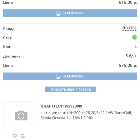
616.00
Цена
р.
В КОРЗИНУ
Склад
BG1701
Стат.
Кол.
1
5-6дн.
Доставка
575.00
Цена
р.
В КОРЗИНУ
Показать еще 4 товара
KRAFTTECH
W19200I9
к-кт сцепления!d=200,z=28,20,3x22,1VW Bora/Golf,
Skoda Octavia 1.4 16V/1.6 96>