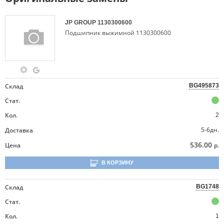
JP GROUP
1130300600
Подшипник выжимной 1130300600
Склад
BG495873
Стат.
Кол.
2
5-6дн.
Доставка
536.00
Цена
р.
В КОРЗИНУ
Склад
BG1748
Стат.
Кол.
1