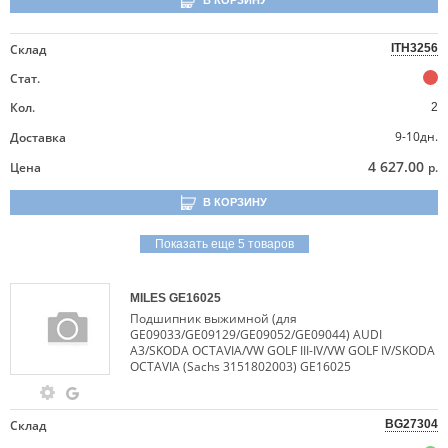
В КОРЗИНУ
Склад
ITH3256
Стат.
Кол.
2
9-10дн.
Доставка
4 627.00
Цена
р.
В КОРЗИНУ
Показать еще 5 товаров
MILES
GE16025
Подшипник выжимной (для
GE09033/GE09129/GE09052/GE09044) AUDI
A3/SKODA OCTAVIA/VW GOLF III-IV/VW GOLF IV/SKODA
OCTAVIA (Sachs 3151802003) GE16025
Склад
BG27304