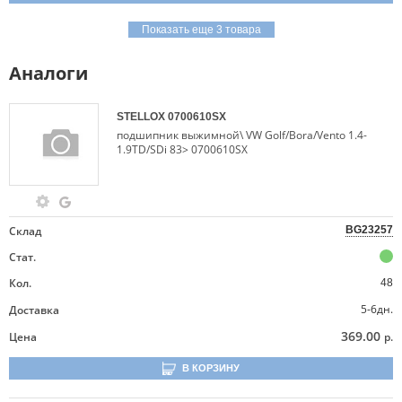
Показать еще 3 товара
Аналоги
STELLOX
0700610SX
подшипник выжимной\ VW Golf/Bora/Vento 1.4-
1.9TD/SDi 83> 0700610SX
Склад
BG23257
Стат.
Кол.
48
5-6дн.
Доставка
369.00
Цена
р.
В КОРЗИНУ