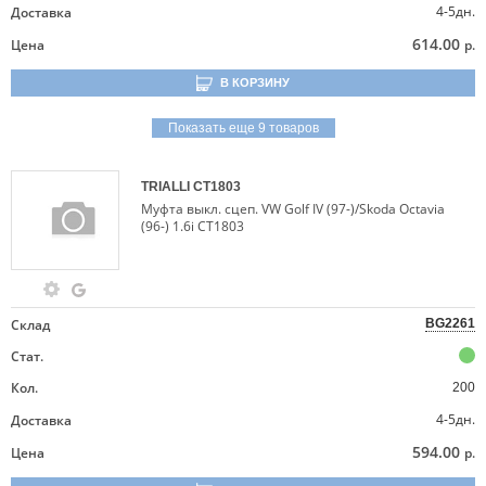
4-5дн.
Доставка
614.00
Цена
р.
В КОРЗИНУ
Показать еще 9 товаров
TRIALLI
CT1803
Муфта выкл. сцеп. VW Golf IV (97-)/Skoda Octavia
(96-) 1.6i CT1803
Склад
BG2261
Стат.
Кол.
200
4-5дн.
Доставка
594.00
Цена
р.