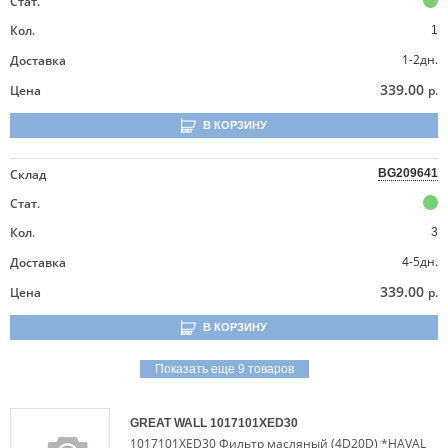
Стат.
Кол.
1
1-2дн.
Доставка
339.00
Цена
р.
В КОРЗИНУ
Склад
BG209641
Стат.
Кол.
3
4-5дн.
Доставка
339.00
Цена
р.
В КОРЗИНУ
Показать еще 9 товаров
GREAT WALL
1017101XED30
1017101XED30 Фильтр масляный (4D20D) *HAVAL