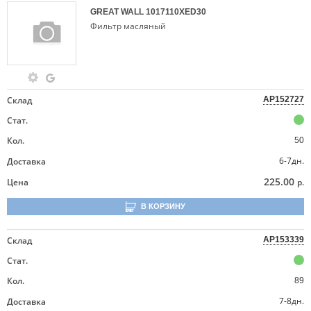
GREAT WALL
1017110XED30
Фильтр масляный
Склад
AP152727
Стат.
Кол.
50
6-7дн.
Доставка
225.00
Цена
р.
В КОРЗИНУ
Склад
AP153339
Стат.
Кол.
89
7-8дн.
Доставка