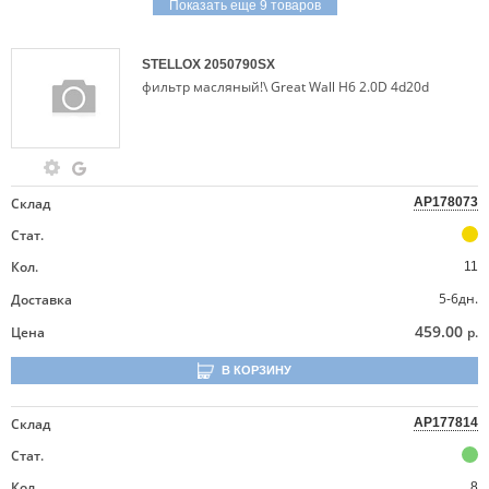
Показать еще 9 товаров
STELLOX
2050790SX
фильтр масляный!\ Great Wall H6 2.0D 4d20d
Склад
AP178073
Стат.
Кол.
11
5-6дн.
Доставка
459.00
Цена
р.
В КОРЗИНУ
Склад
AP177814
Стат.
Кол.
8