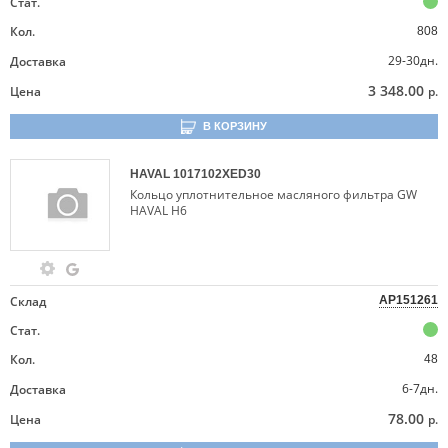
Стат.
Кол.
808
29-30дн.
Доставка
3 348.00
Цена
р.
В КОРЗИНУ
HAVAL
1017102XED30
Кольцо уплотнительное масляного фильтра GW
HAVAL H6
Склад
AP151261
Стат.
Кол.
48
6-7дн.
Доставка
78.00
Цена
р.