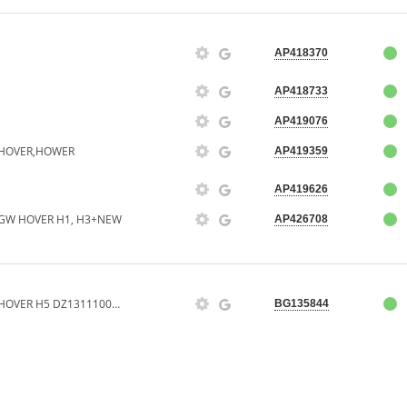
AP418370
AP418733
AP419076
HOVER,HOWER
AP419359
AP419626
W HOVER H1, H3+NEW
AP426708
БАЧОК РАСШИРИТЕЛЬНЫЙ HOVER H5 DZ1311100K00
BG135844