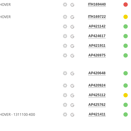
HOVER
ITH169440
HOVER
ITH169722
AP421142
AP424617
AP421911
AP426975
AP420648
AP420924
AP425112
AP425762
VER - 1311100-K00
AP421411