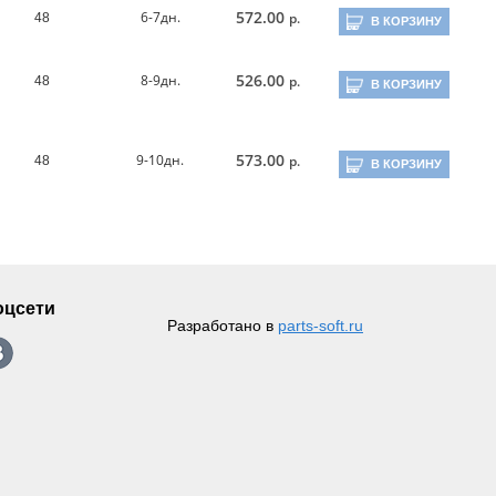
572.00
6-7дн.
р.
48
В КОРЗИНУ
526.00
8-9дн.
р.
48
В КОРЗИНУ
573.00
9-10дн.
р.
48
В КОРЗИНУ
оцсети
Разработано в
parts-soft.ru