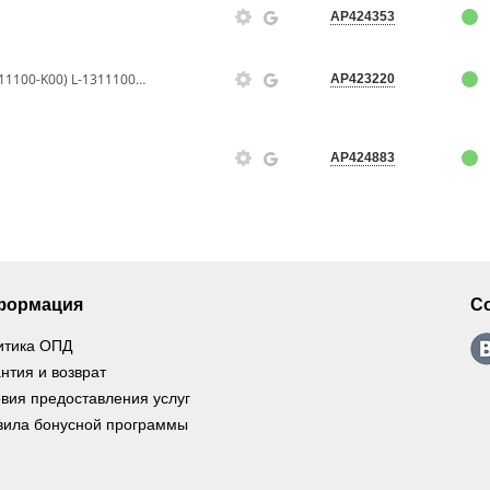
AP424353
Бачок расширительный (1311100-K00) L-1311100-K00 LYKMC
AP423220
AP424883
формация
С
итика ОПД
нтия и возврат
вия предоставления услуг
вила бонусной программы