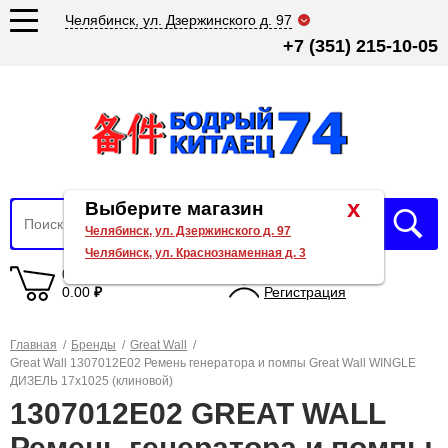
Челябинск, ул. Дзержинского д. 97
+7 (351) 215-10-05
x
Выберите магазин
Челябинск, ул. Дзержинского д. 97
Челябинск, ул. Краснознаменная д. 3
0 товаров
Вход
0.00
₽
Регистрация
Главная
/
Бренды
/
Great Wall
/
Great Wall 1307012E02 Ремень генератора и помпы Great Wall WINGLE
ДИЗЕЛЬ 17х1025 (клиновой)
1307012E02 GREAT WALL
Ремень генератора и помпы