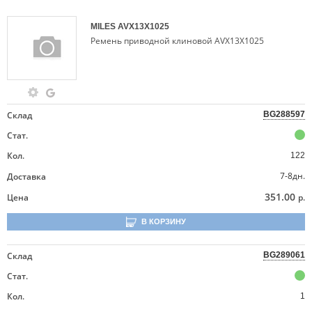
MILES
AVX13X1025
Ремень приводной клиновой AVX13X1025
Склад
BG288597
Стат.
Кол.
122
7-8дн.
Доставка
351.00
Цена
р.
В КОРЗИНУ
Склад
BG289061
Стат.
Кол.
1