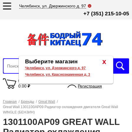
Челябинск, ул. Дзержинского д. 97
+7 (351) 215-10-05
x
Выберите магазин
Челябинск, ул. Дзержинского д. 97
Челябинск, ул. Краснознаменная д. 3
0 товаров
Вход
0.00
₽
Регистрация
Главная
/
Бренды
/
Great Wall
/
Great Wall 1301100AP09 Радиатор охлаждения двигателя Great Wall
WINGLE (БЕНЗИН)
1301100AP09 GREAT WALL
Радиатор охлаждения