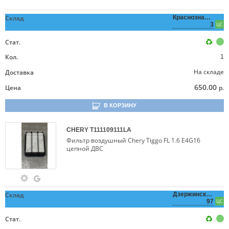
Склад
Краснознаменная,
3
ЦС
Стат.
Кол.
1
На складе
Доставка
650.00
Цена
р.
В КОРЗИНУ
CHERY
T111109111LA
Фильтр воздушный Chery Tiggo FL 1.6 E4G16
цепной ДВС
Склад
Дзержинского,
97
ЦС
Стат.