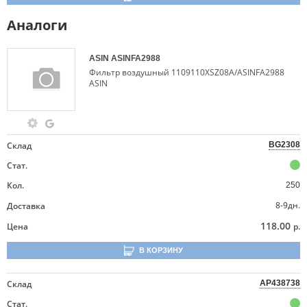
Аналоги
ASIN
ASINFA2988
Фильтр воздушный 1109110XSZ08A/ASINFA2988
ASIN
Склад
BG2308
Стат.
Кол.
250
8-9дн.
Доставка
118.00
Цена
р.
В КОРЗИНУ
Склад
AP438738
Стат.