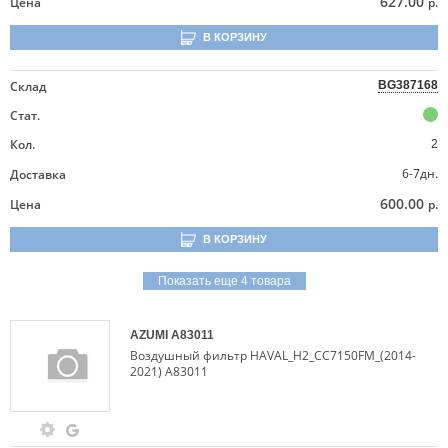
627.00
Цена
р.
В КОРЗИНУ
Склад
BG387168
Стат.
Кол.
2
6-7дн.
Доставка
600.00
Цена
р.
В КОРЗИНУ
Показать еще 4 товара
AZUMI
A83011
Воздушный фильтр HAVAL_H2_CC7150FM_(2014-
2021) A83011