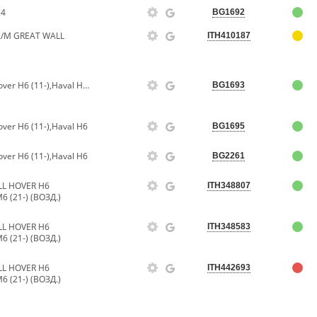
24
BG1692
/М GREAT WALL
ITH410187
Фильтр для а.м Great Wall Hover H6 (11-),Haval H6 (14-) (возд.) (TR55745)
BG1693
ver H6 (11-),Haval H6
BG1695
ver H6 (11-),Haval H6
BG2261
L HOVER H6
ITH348807
6 (21-) (ВОЗД.)
L HOVER H6
ITH348583
6 (21-) (ВОЗД.)
L HOVER H6
ITH442693
6 (21-) (ВОЗД.)