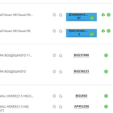
Фильтр воздушный Great Wall Hover H6 Haval H6 (аналог)
Дзержинского,
97
ЦС
l Hover H6 Haval H6
Краснознаменная,
3
ЦС
ЭЛЕМЕНТ СМЕННЫЙ ФИЛЬТРА ВОЗДУШНОГО 1109110AKZ16A
BG237990
РА ВОЗДУШНОГО
BG238223
Фильтр воздушный GREAT WALL HOVER [1.5 H6] 06.05- (MANN C25007) AFAU077
BG1692
LL HOVER [1.5 H6]
AP451256
077