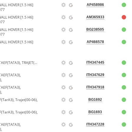
LL HOVER [1.5 H6]
AP458986
077
LL HOVER [1.5 H6]
AM365933
077
LL HOVER [1.5 H6]
BG238505
077
LL HOVER [1.5 H6]
AP466578
ФИЛЬТР ВОЗДУШНЫЙSONATAEF(ТАГАЗ), TRAJET(00-06), MAGENTIS(00-),
ITH347445
EF(ТАГАЗ),
ITH347629
),
EF(ТАГАЗ),
ITH347918
),
агАЗ), Trajet(00-06),
BG1692
агАЗ), Trajet(00-06),
BG1693
EF(ТАГАЗ),
ITH347228
),