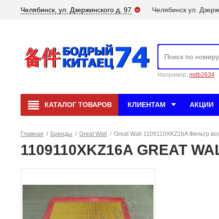
Челябинск, ул. Дзержинского д. 97
Челябинск ул. Дзерж
Например:
mdb2634
КАТАЛОГ
ТОВАРОВ
КЛИЕНТАМ
АКЦИИ
Главная
/
Бренды
/
Great Wall
/
Great Wall 1109110XKZ16A Фильтр во
1109110XKZ16A GREAT WALL