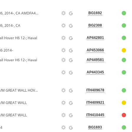
Фильтр воздушный HAVAL H6, 2014-, CA AMDFA413
BG1692
, 2014-, CA
BG2308
l Hover H6 12-; Haval
AP442801
6 2014-
AP453066
l Hover H6 12-; Haval
AP449581
AP443345
ФИЛЬТР ВОЗДУШНЫЙ ДЛЯ А/М GREAT WALL HOVER H6 HAVAL H6
ITH409678
/М GREAT WALL
ITH409921
/М GREAT WALL
ITH410445
24
BG1693