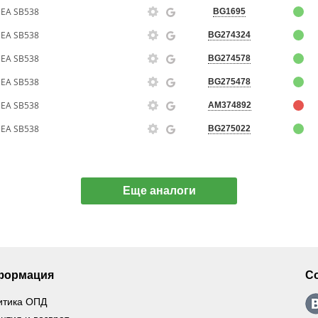
BEA SB538
BG1695
BEA SB538
BG274324
BEA SB538
BG274578
BEA SB538
BG275478
BEA SB538
AM374892
BEA SB538
BG275022
Еще аналоги
формация
С
итика ОПД