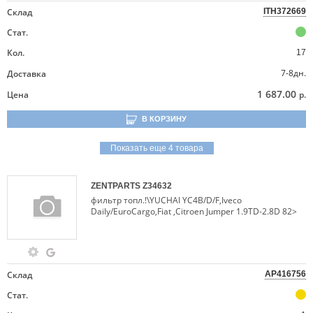
Склад
ITH372669
Стат.
Кол.
17
7-8дн.
Доставка
1 687.00
Цена
р.
В КОРЗИНУ
Показать еще 4 товара
ZENTPARTS
Z34632
фильтр топл.!\YUCHAI YC4B/D/F,Iveco
Daily/EuroCargo,Fiat ,Citroen Jumper 1.9TD-2.8D 82>
Склад
AP416756
Стат.