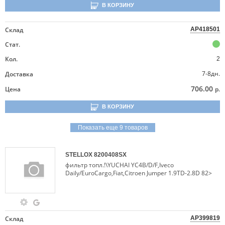
В КОРЗИНУ
Склад
AP418501
Стат.
Кол.
2
7-8дн.
Доставка
706.00
Цена
р.
В КОРЗИНУ
Показать еще 9 товаров
STELLOX
8200408SX
фильтр топл.!\YUCHAI YC4B/D/F,Iveco
Daily/EuroCargo,Fiat,Citroen Jumper 1.9TD-2.8D 82>
Склад
AP399819