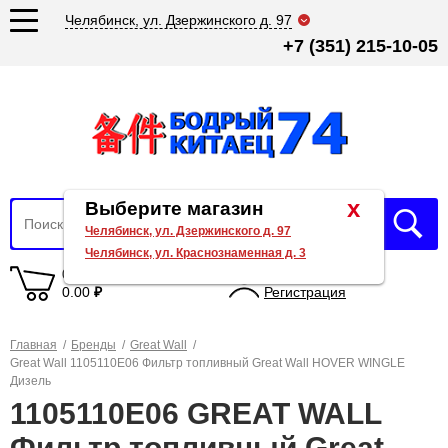
Челябинск, ул. Дзержинского д. 97
+7 (351) 215-10-05
x
Выберите магазин
Челябинск, ул. Дзержинского д. 97
Челябинск, ул. Краснознаменная д. 3
0 товаров
Вход
0.00
₽
Регистрация
Главная
/
Бренды
/
Great Wall
/
Great Wall 1105110E06 Фильтр топливный Great Wall HOVER WINGLE
Дизель
1105110E06 GREAT WALL
Фильтр топливный Great