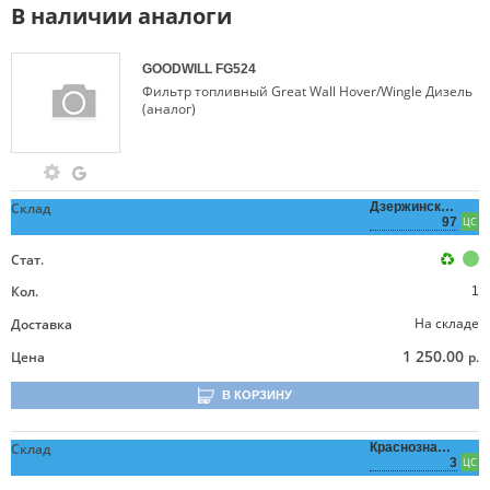
В наличии аналоги
GOODWILL
FG524
Фильтр топливный Great Wall Hover/Wingle Дизель
(аналог)
Склад
Дзержинского,
97
ЦС
Стат.
Кол.
1
На складе
Доставка
1 250.00
Цена
р.
В КОРЗИНУ
Склад
Краснознаменная,
3
ЦС