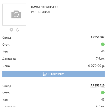
HAVAL
1006015E00
РАСПРЕДВАЛ
Склад
AP351067
Стат.
Кол.
46
7-8дн.
Доставка
4 070.00
Цена
р.
В КОРЗИНУ
Склад
AP352415
Стат.
Кол.
46
8-9дн.
Доставка