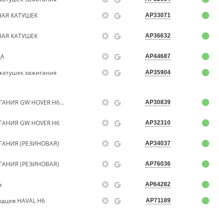
НАЯ КАТУШЕК
AP33071
НАЯ КАТУШЕК
AP36632
ЦА
AP44687
 катушек зажигания
AP35904
ПРОКЛАДКА КАТУШЕК ЗАЖИГАНИЯ GW HOVER H6 (БЕНЗИН)
AP30839
ГАНИЯ GW HOVER H6
AP32310
ГАНИЯ (РЕЗИНОВАЯ)
AP34037
ГАНИЯ (РЕЗИНОВАЯ)
AP76036
а
AP64282
одцев HAVAL H6
AP71189