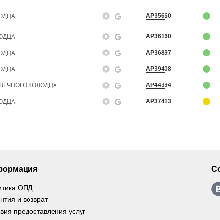
ЛОДЦА
AP35660
ЛОДЦА
AP36160
ЛОДЦА
AP36897
ЛОДЦА
AP39408
СВЕЧНОГО КОЛОДЦА
AP44394
ЛОДЦА
AP37413
формация
С
итика ОПД
нтия и возврат
вия предоставления услуг