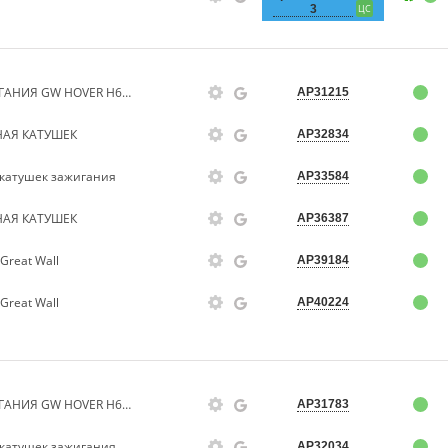
3
ЦС
ПРОКЛАДКА КАТУШЕК ЗАЖИГАНИЯ GW HOVER H6 (БЕНЗИН)
AP31215
НАЯ КАТУШЕК
AP32834
 катушек зажигания
AP33584
НАЯ КАТУШЕК
AP36387
Great Wall
AP39184
Great Wall
AP40224
ПРОКЛАДКА КАТУШЕК ЗАЖИГАНИЯ GW HOVER H6 (БЕНЗИН)
AP31783
 катушек зажигания
AP32034