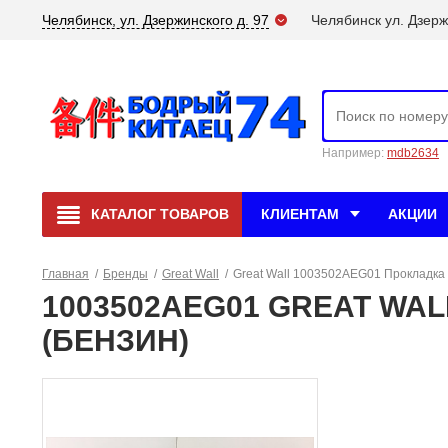
Челябинск, ул. Дзержинского д. 97
Челябинск ул. Дзерж
Например:
mdb2634
КАТАЛОГ
ТОВАРОВ
КЛИЕНТАМ
АКЦИИ
Главная
/
Бренды
/
Great Wall
/
Great Wall 1003502AEG01 Прокладка
1003502AEG01 GREAT WALL
(БЕНЗИН)