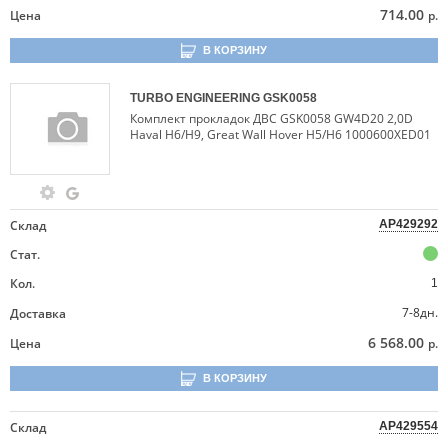
714.00
Цена
р.
В КОРЗИНУ
TURBO ENGINEERING
GSK0058
Комплект прокладок ДВС GSK0058 GW4D20 2,0D
Haval H6/H9, Great Wall Hover H5/H6 1000600XED01
Склад
AP429292
Стат.
Кол.
1
7-8дн.
Доставка
6 568.00
Цена
р.
В КОРЗИНУ
Склад
AP429554