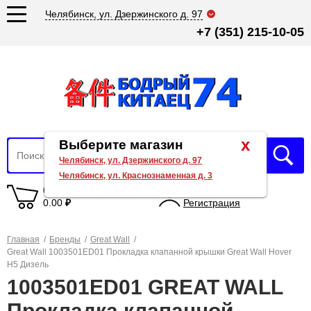
Челябинск, ул. Дзержинского д. 97
+7 (351) 215-10-05
x
Выберите магазин
Челябинск, ул. Дзержинского д. 97
Челябинск, ул. Краснознаменная д. 3
0 товаров
Вход
0.00
₽
Регистрация
Главная
/
Бренды
/
Great Wall
/
Great Wall 1003501ED01 Прокладка клапанной крышки Great Wall Hover
H5 Дизель
1003501ED01 GREAT WALL
Прокладка клапанной