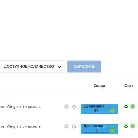
ДОСТУПНОЕ КОЛИЧЕСТВО
СБРОСИТЬ
Склад
Стат.
ver Wingle 2.8л дизель
Дзержинского,
97
ЦС
ver Wingle 2.8л дизель
Краснознаменная,
3
ЦС