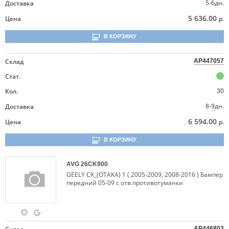
5-6дн.
Доставка
5 636.00
Цена
р.
В КОРЗИНУ
Склад
AP447057
Стат.
Кол.
30
8-9дн.
Доставка
6 594.00
Цена
р.
В КОРЗИНУ
AVG
26CK900
GEELY CK_(OTAKA) 1 ( 2005-2009, 2008-2016 ) Бампер
передний 05-09 с отв.противотуманки
AP446803