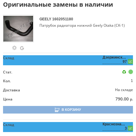
Оригинальные замены в наличии
GEELY
1602051180
Патрубок радиатора нижний Geely Otaka (CK-1)
Склад
Дзержинского,
97
ЦС
Стат.
Кол.
1
На складе
Доставка
790.00
Цена
р.
В КОРЗИНУ
Склад
Краснознаменная,
3
ЦС