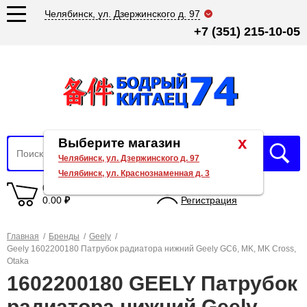
Челябинск, ул. Дзержинского д. 97
+7 (351) 215-10-05
x
Выберите магазин
Челябинск, ул. Дзержинского д. 97
Челябинск, ул. Краснознаменная д. 3
0 товаров
Вход
0.00
₽
Регистрация
Главная
/
Бренды
/
Geely
/
Geely 1602200180 Патрубок радиатора нижний Geely GC6, MK, MK Cross,
Otaka
1602200180 GEELY Патрубок
радиатора нижний Geely