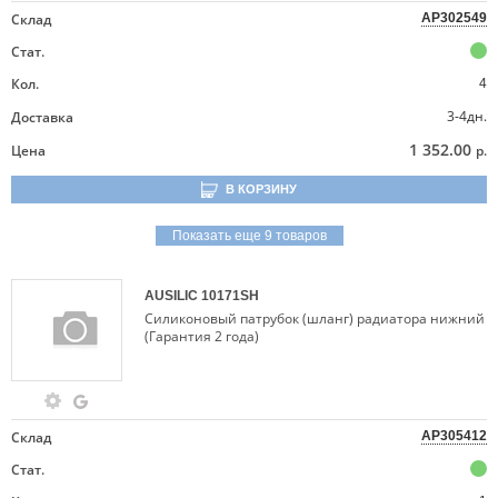
Склад
AP302549
Стат.
Кол.
4
3-4дн.
Доставка
1 352.00
Цена
р.
В КОРЗИНУ
Показать еще 9 товаров
AUSILIC
10171SH
Силиконовый патрубок (шланг) радиатора нижний
(Гарантия 2 года)
Склад
AP305412
Стат.