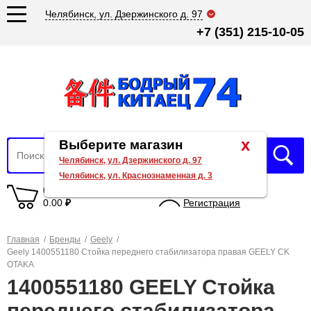
Челябинск, ул. Дзержинского д. 97
+7 (351) 215-10-05
x
Выберите магазин
Челябинск, ул. Дзержинского д. 97
Челябинск, ул. Краснознаменная д. 3
0 товаров
Вход
0.00
₽
Регистрация
Главная
/
Бренды
/
Geely
/
Geely 1400551180 Стойка переднего стабилизатора правая GEELY CK
OTAKA
1400551180 GEELY Стойка
переднего стабилизатора