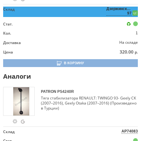
Склад
Дзержинского,
97
ЦС
Стат.
Кол.
1
На складе
Доставка
320.00
Цена
р.
В КОРЗИНУ
Аналоги
PATRON
PS4240R
Тяга стабилизатора RENAULT: TWINGO 93- Geely CK
(2007–2016), Geely Otaka (2007–2016) (Произведено
в Турции)
Склад
AP74083
Стат.