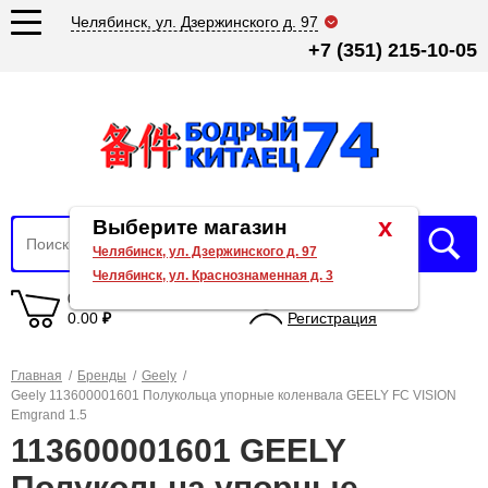
Челябинск, ул. Дзержинского д. 97
+7 (351) 215-10-05
x
Выберите магазин
Челябинск, ул. Дзержинского д. 97
Челябинск, ул. Краснознаменная д. 3
0 товаров
Вход
0.00
₽
Регистрация
Главная
/
Бренды
/
Geely
/
Geely 113600001601 Полукольца упорные коленвала GEELY FC VISION
Emgrand 1.5
113600001601 GEELY
Полукольца упорные