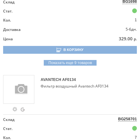
Склад
BG1698
Стат.
Кол.
1
5-6дн.
Доставка
329.00
Цена
р.
В КОРЗИНУ
Показать еще 9 товаров
AVANTECH
AF0134
Фильтр воздушный Avantech AF0134
Склад
BG258701
Стат.
Кол.
7