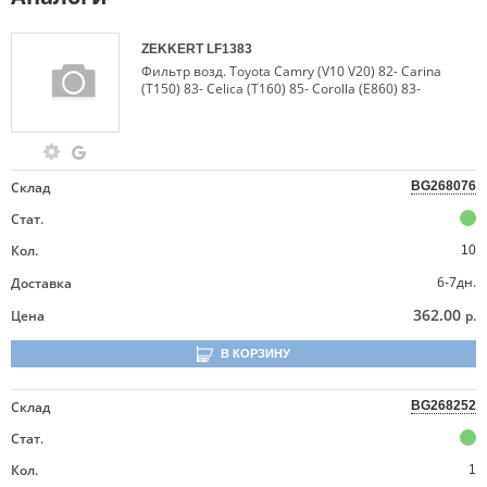
ZEKKERT
LF1383
Фильтр возд. Toyota Camry (V10 V20) 82- Carina
(T150) 83- Celica (T160) 85- Corolla (E860) 83-
Склад
BG268076
Стат.
Кол.
10
6-7дн.
Доставка
362.00
Цена
р.
В КОРЗИНУ
Склад
BG268252
Стат.
Кол.
1