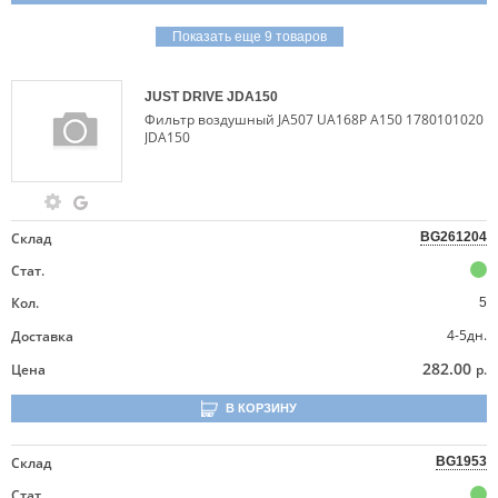
Показать еще 9 товаров
JUST DRIVE
JDA150
Фильтр воздушный JA507 UA168P A150 1780101020
JDA150
Склад
BG261204
Стат.
Кол.
5
4-5дн.
Доставка
282.00
Цена
р.
В КОРЗИНУ
Склад
BG1953
Стат.