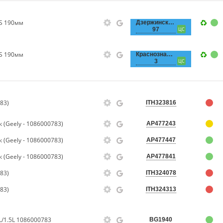
S 190мм
Дзержинского,
97
ЦС
S 190мм
Краснознаменная,
3
ЦС
83)
ITH323816
 (Geely - 1086000783)
AP477243
 (Geely - 1086000783)
AP477447
 (Geely - 1086000783)
AP477841
83)
ITH324078
83)
ITH324313
/1.5L 1086000783
BG1940