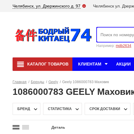
Челябинск, ул. Дзержинского д. 97
Челябинск ул. Дзерж
Например:
mdb2634
КАТАЛОГ
ТОВАРОВ
КЛИЕНТАМ
АКЦИИ
Главная
/
Бренды
/
Geely
/
Geely 1086000783 Маховик
1086000783 GEELY Махови
БРЕНД
СТАТИСТИКА
СРОК ДОСТАВКИ
Деталь