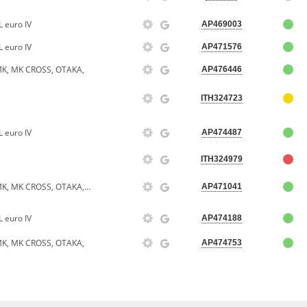
 euro IV
AP469003
 euro IV
AP471576
MK, MK CROSS, OTAKA,
AP476446
ITH324723
 euro IV
AP474487
ITH324979
МАХОВИК (1,5) (ЕВРО 4) GL MK, MK CROSS, OTAKA, GC6
AP471041
 euro IV
AP474188
MK, MK CROSS, OTAKA,
AP474753