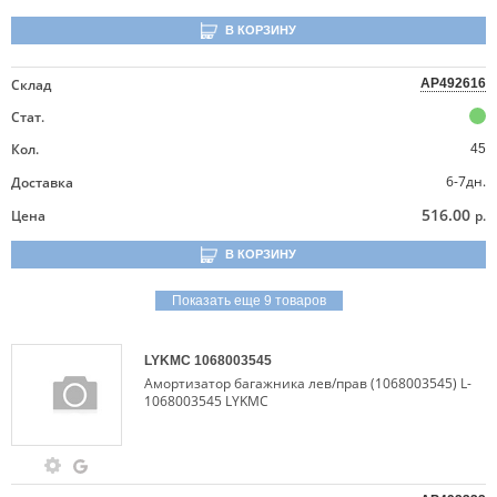
В КОРЗИНУ
Склад
AP492616
Стат.
Кол.
45
6-7дн.
Доставка
516.00
Цена
р.
В КОРЗИНУ
Показать еще 9 товаров
LYKMC
1068003545
Амортизатор багажника лев/прав (1068003545) L-
1068003545 LYKMC