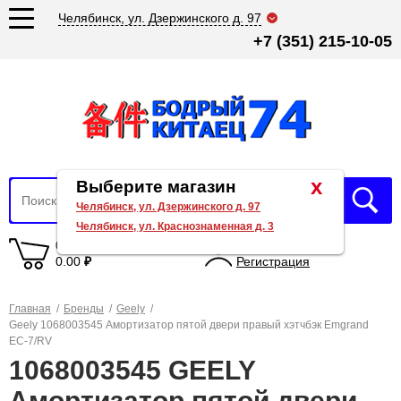
Челябинск, ул. Дзержинского д. 97
+7 (351) 215-10-05
x
Выберите магазин
Челябинск, ул. Дзержинского д. 97
Челябинск, ул. Краснознаменная д. 3
0 товаров
Вход
0.00
₽
Регистрация
Главная
/
Бренды
/
Geely
/
Geely 1068003545 Амортизатор пятой двери правый хэтчбэк Emgrand
EC-7/RV
1068003545 GEELY
Амортизатор пятой двери