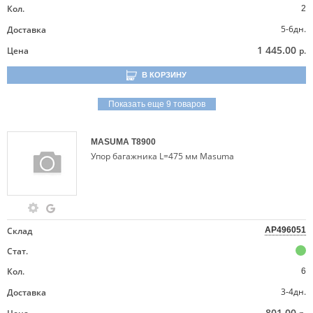
Кол.
2
5-6дн.
Доставка
1 445.00
Цена
р.
В КОРЗИНУ
Показать еще 9 товаров
MASUMA
T8900
Упор багажника L=475 мм Masuma
Склад
AP496051
Стат.
Кол.
6
3-4дн.
Доставка
801.00