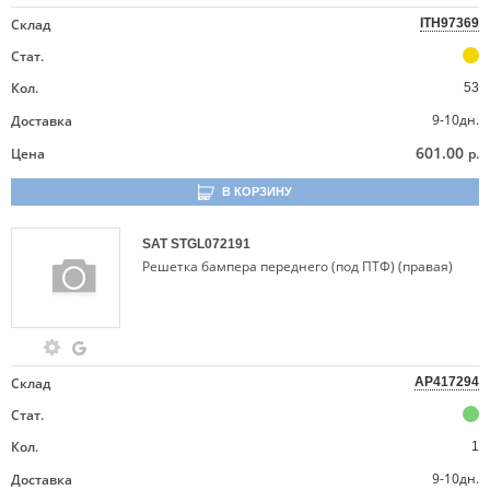
Склад
ITH97369
Стат.
Кол.
53
9-10дн.
Доставка
601.00
Цена
р.
В КОРЗИНУ
SAT
STGL072191
Решетка бампера переднего (под ПТФ) (правая)
Склад
AP417294
Стат.
Кол.
1
9-10дн.
Доставка