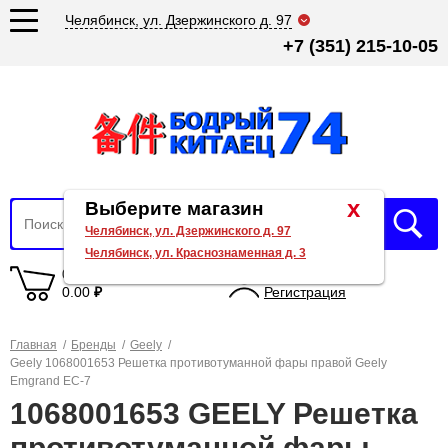
Челябинск, ул. Дзержинского д. 97
+7 (351) 215-10-05
x
Выберите магазин
Челябинск, ул. Дзержинского д. 97
Челябинск, ул. Краснознаменная д. 3
0 товаров
Вход
0.00
₽
Регистрация
Главная
/
Бренды
/
Geely
/
Geely 1068001653 Решетка противотуманной фары правой Geely
Emgrand EC-7
1068001653 GEELY Решетка
противотуманной фары