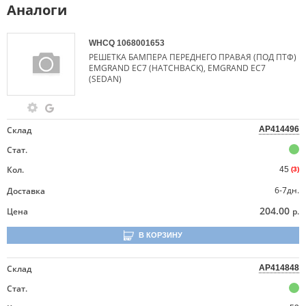
Аналоги
WHCQ
1068001653
РЕШЕТКА БАМПЕРА ПЕРЕДНЕГО ПРАВАЯ (ПОД ПТФ)
EMGRAND EC7 (HATCHBACK), EMGRAND EC7
(SEDAN)
Склад
AP414496
Стат.
Кол.
45
(3)
6-7дн.
Доставка
204.00
Цена
р.
В КОРЗИНУ
Склад
AP414848
Стат.