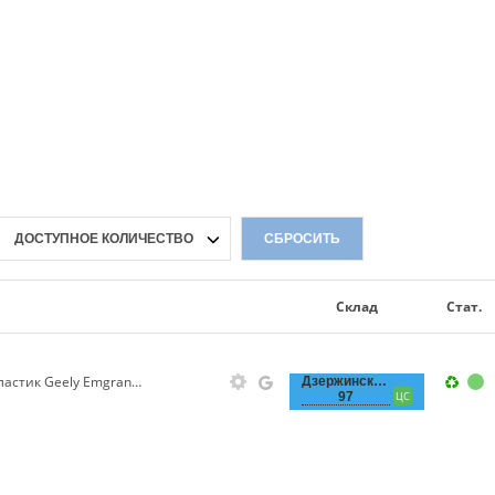
ДОСТУПНОЕ КОЛИЧЕСТВО
СБРОСИТЬ
Склад
Стат.
Защита двигателя правая пластик Geely Emgrand EC-7/RV Original
Дзержинского,
97
ЦС