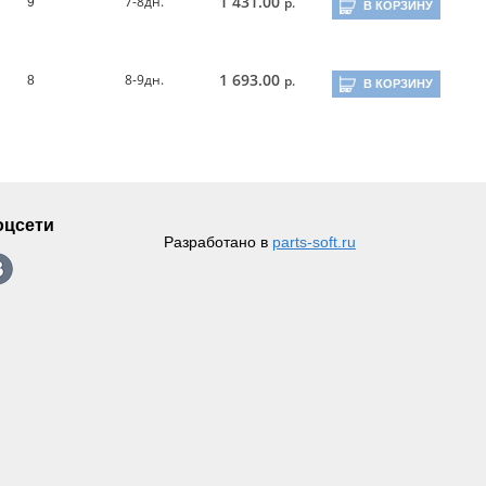
1 431.00
7-8дн.
р.
9
В КОРЗИНУ
1 693.00
8-9дн.
р.
8
В КОРЗИНУ
оцсети
Разработано в
parts-soft.ru