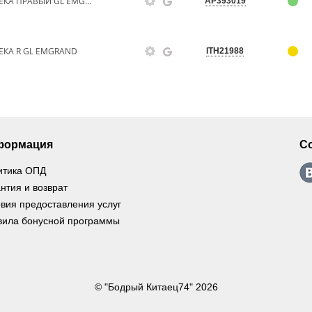
ПЫЛЬНИК МОТОРНОГО ОТСЕКА ПРАВЫЙ GL EMGRAND
AP393019
КА R GL EMGRAND
ITH21988
формация
С
итика ОПД
нтия и возврат
вия предоставления услуг
вила бонусной программы
© "Бодрый Китаец74" 2026