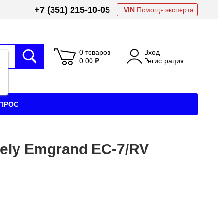
+7 (351) 215-10-05
VIN
Помощь эксперта
0 товаров
Вход
0.00
₽
Регистрация
АПРОС
ely Emgrand EC-7/RV