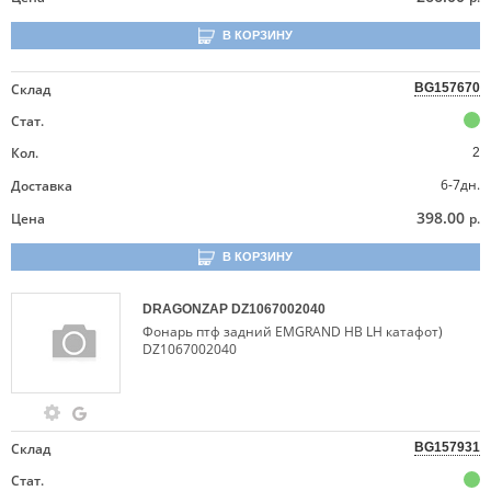
В КОРЗИНУ
Склад
BG157670
Стат.
Кол.
2
6-7дн.
Доставка
398.00
Цена
р.
В КОРЗИНУ
DRAGONZAP
DZ1067002040
Фонарь птф задний EMGRAND HB LH катафот)
DZ1067002040
Склад
BG157931
Стат.