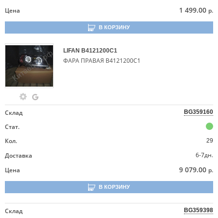
1 499.00
Цена
р.
В КОРЗИНУ
LIFAN
B4121200C1
ФАРА ПРАВАЯ B4121200C1
Склад
BG359160
Стат.
Кол.
29
6-7дн.
Доставка
9 079.00
Цена
р.
В КОРЗИНУ
Склад
BG359398