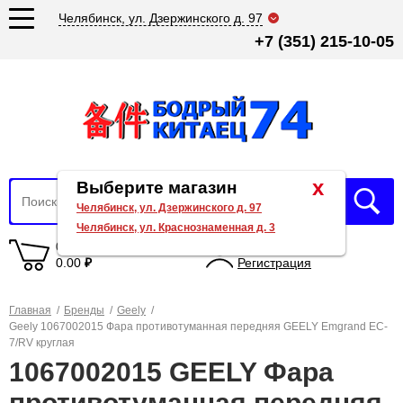
Челябинск, ул. Дзержинского д. 97
+7 (351) 215-10-05
x
Выберите магазин
Челябинск, ул. Дзержинского д. 97
Челябинск, ул. Краснознаменная д. 3
0 товаров
Вход
0.00
₽
Регистрация
Главная
/
Бренды
/
Geely
/
Geely 1067002015 Фара противотуманная передняя GEELY Emgrand EC-
7/RV круглая
1067002015 GEELY Фара
противотуманная передняя