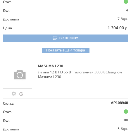
Стат.
Кол.
4
7-8дн.
Доставка
1 304.00
Цена
р.
В КОРЗИНУ
Показать еще 4 товара
MASUMA
L230
Лампа 12 В H3 55 Вт галогенная 3000K Clearglow
Masuma L230
Склад
AP108948
Стат.
Кол.
100
5-6дн.
Доставка