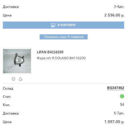
3-4дн.
Доставка
2 536.00
Цена
р.
В КОРЗИНУ
Показать еще 9 товаров
LIFAN
B4116200
Фара п/т R SOLANO B4116200
Склад
BG347462
Стат.
Кол.
54
6-7дн.
Доставка
1 097.00
Цена
р.