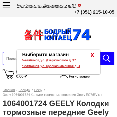
Челябинск, ул. Дзержинского д. 97
+7 (351) 215-10-05
x
Выберите магазин
Челябинск, ул. Дзержинского д. 97
Челябинск, ул. Краснознаменная д. 3
0 товаров
Вход
0.00
₽
Регистрация
Главная
/
Бренды
/
Geely
/
Geely 1064001724 Колодки тормозные передние Geely EC7/RV к-т
1064001724 GEELY Колодки
тормозные передние Geely