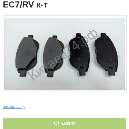
EC7/RV к-т
показать еще
ФИЛЬТР