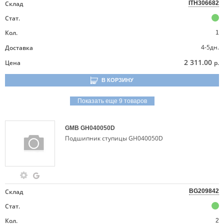
Склад
ITH306682
Стат.
Кол.
1
4-5дн.
Доставка
2 311.00
Цена
р.
В КОРЗИНУ
Показать еще 9 товаров
GMB
GH040050D
Подшипник ступицы GH040050D
Склад
BG209842
Стат.
Кол.
2