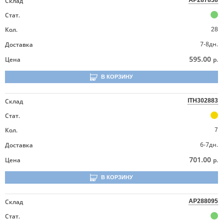
Склад
AP287838
Стат.
Кол.
28
7-8дн.
Доставка
595.00
Цена
р.
В КОРЗИНУ
Склад
ITH302883
Стат.
Кол.
7
6-7дн.
Доставка
701.00
Цена
р.
В КОРЗИНУ
Склад
AP288095
Стат.