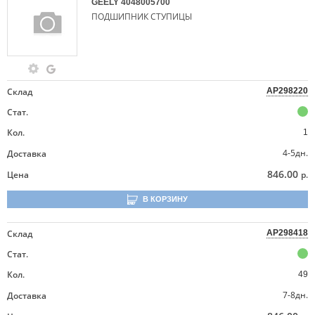
GEELY
4048005700
ПОДШИПНИК СТУПИЦЫ
Склад
AP298220
Стат.
Кол.
1
4-5дн.
Доставка
846.00
Цена
р.
В КОРЗИНУ
Склад
AP298418
Стат.
Кол.
49
7-8дн.
Доставка