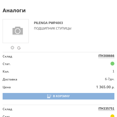
Аналоги
PILENGA
PWP4003
ПОДШИПНИК СТУПИЦЫ
Склад
ITH308666
Стат.
Кол.
1
6-7дн.
Доставка
1 365.00
Цена
р.
В КОРЗИНУ
Склад
ITH335751
Стат.