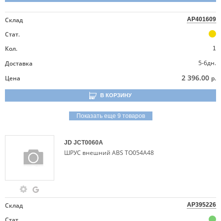
Склад
AP401609
Стат.
Кол.
1
5-6дн.
Доставка
2 396.00
Цена
р.
В КОРЗИНУ
Показать еще 9 товаров
JD
JCT0060A
ШРУС внешний ABS TO054A48
Склад
AP395226
Стат.