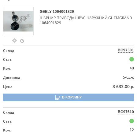
GEELY
1064001829
ШАРНИР ПРИВОДА ШРУС НАРУЖНИЙ GL EMGRAND
1064001829
Склад
BG97301
Стат.
Кол.
48
5-6дн.
Доставка
3 633.00
Цена
р.
В КОРЗИНУ
Склад
BG97610
Стат.
Кол.
12