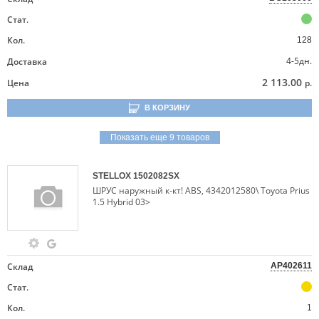
Стат.
Кол.
128
4-5дн.
Доставка
2 113.00
Цена
р.
В КОРЗИНУ
Показать еще 9 товаров
STELLOX
1502082SX
ШРУС наружный к-кт! ABS, 4342012580\ Toyota Prius
1.5 Hybrid 03>
Склад
AP402611
Стат.
Кол.
1