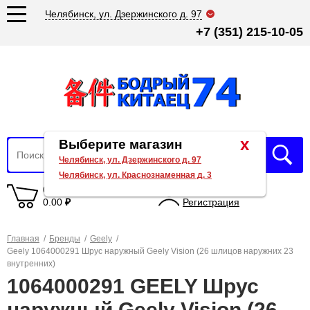
Челябинск, ул. Дзержинского д. 97
+7 (351) 215-10-05
x
Выберите магазин
Челябинск, ул. Дзержинского д. 97
Челябинск, ул. Краснознаменная д. 3
0 товаров
Вход
0.00
₽
Регистрация
Главная
/
Бренды
/
Geely
/
Geely 1064000291 Шрус наружный Geely Vision (26 шлицов наружних 23
внутренних)
1064000291 GEELY Шрус
наружный Geely Vision (26