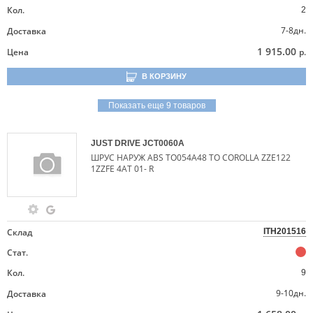
Кол.
2
7-8дн.
Доставка
1 915.00
Цена
р.
В КОРЗИНУ
Показать еще 9 товаров
JUST DRIVE
JCT0060A
ШРУС НАРУЖ ABS TO054A48 TO COROLLA ZZE122
1ZZFE 4AT 01- R
Склад
ITH201516
Стат.
Кол.
9
9-10дн.
Доставка