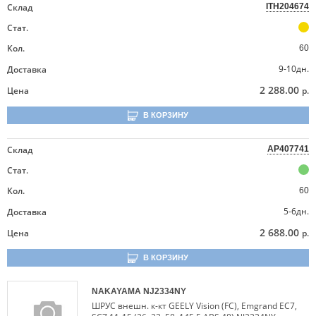
Склад
ITH204674
Стат.
Кол.
60
9-10дн.
Доставка
2 288.00
Цена
р.
В КОРЗИНУ
Склад
AP407741
Стат.
Кол.
60
5-6дн.
Доставка
2 688.00
Цена
р.
В КОРЗИНУ
NAKAYAMA
NJ2334NY
ШРУС внешн. к-кт GEELY Vision (FC), Emgrand EC7,