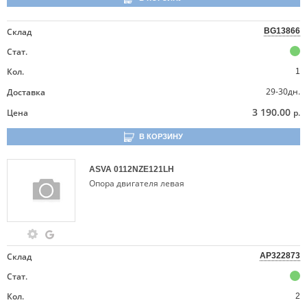
Склад
BG13866
Стат.
Кол.
1
29-30дн.
Доставка
3 190.00
Цена
р.
В КОРЗИНУ
ASVA
0112NZE121LH
Опора двигателя левая
Склад
AP322873
Стат.
Кол.
2