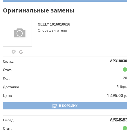
Оригинальные замены
GEELY
1016010616
Опора двигателя
Склад
AP318030
Стат.
Кол.
20
5-6дн.
Доставка
1 495.00
Цена
р.
В КОРЗИНУ
Склад
AP319107
Стат.