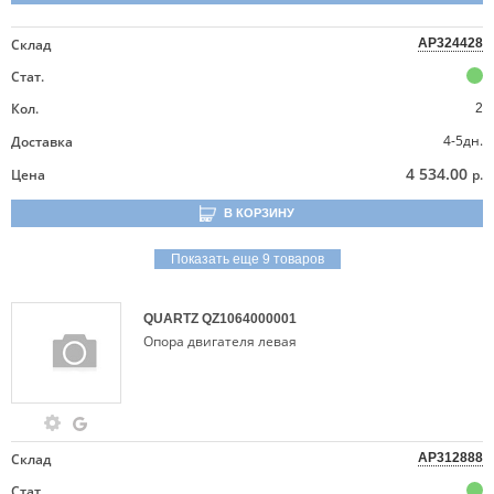
Склад
AP324428
Стат.
Кол.
2
4-5дн.
Доставка
4 534.00
Цена
р.
В КОРЗИНУ
Показать еще 9 товаров
QUARTZ
QZ1064000001
Опора двигателя левая
Склад
AP312888
Стат.