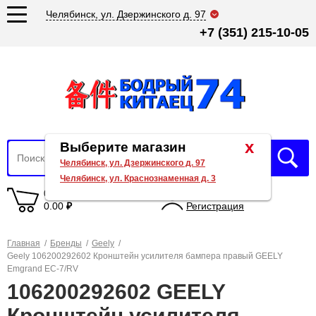
Челябинск, ул. Дзержинского д. 97
+7 (351) 215-10-05
x
Выберите магазин
Челябинск, ул. Дзержинского д. 97
Челябинск, ул. Краснознаменная д. 3
0 товаров
Вход
0.00
₽
Регистрация
Главная
/
Бренды
/
Geely
/
Geely 106200292602 Кронштейн усилителя бампера правый GEELY
Emgrand EC-7/RV
106200292602 GEELY
Кронштейн усилителя