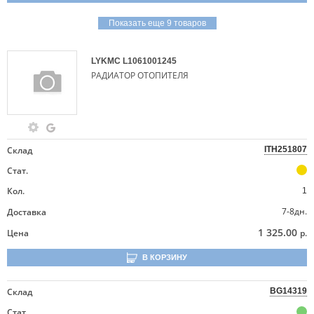
Показать еще 9 товаров
LYKMC
L1061001245
РАДИАТОР ОТОПИТЕЛЯ
Склад
ITH251807
Стат.
Кол.
1
7-8дн.
Доставка
1 325.00
Цена
р.
В КОРЗИНУ
Склад
BG14319
Стат.