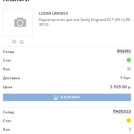
LUZAR
LRH3013
Радиатор отоп. для а/м Geely Emgrand EC7 (09-) (LRh
3013)
Склад
BG2261
Стат.
Кол.
11
5-6дн.
Доставка
3 929.00
Цена
р.
В КОРЗИНУ
Склад
ITH253113
Стат.
Кол.
1