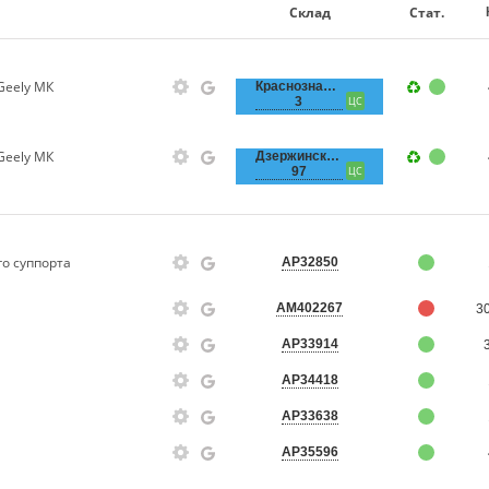
Склад
Стат.
Geely МК
Краснознаменная,
3
ЦС
Geely МК
Дзержинского,
97
ЦС
о суппорта
AP32850
AM402267
3
AP33914
AP34418
AP33638
AP35596