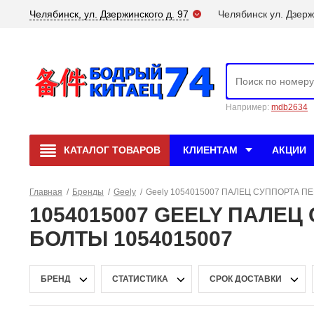
Челябинск, ул. Дзержинского д. 97
Челябинск ул. Дзерж
Например:
mdb2634
КАТАЛОГ
ТОВАРОВ
КЛИЕНТАМ
АКЦИИ
Главная
/
Бренды
/
Geely
/
Geely 1054015007 ПАЛЕЦ СУППОРТА П
1054015007 GEELY ПАЛЕЦ
БОЛТЫ 1054015007
БРЕНД
СТАТИСТИКА
СРОК ДОСТАВКИ