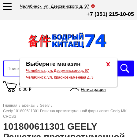
Челябинск, ул. Дзержинского д. 97
+7 (351) 215-10-05
x
Выберите магазин
Челябинск, ул. Дзержинского д. 97
Челябинск, ул. Краснознаменная д. 3
0 товаров
Вход
0.00
₽
Регистрация
Главная
/
Бренды
/
Geely
/
Geely 101800611301 Решетка противотуманной фары левая Geely MK
CROSS
101800611301 GEELY
Решетка противотуманной