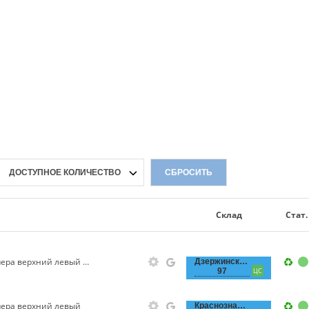
ДОСТУПНОЕ КОЛИЧЕСТВО
СБРОСИТЬ
Склад
Стат.
Кронштейн переднего бампера верхний левый Geely MK, МK Cross
Дзержинского,
97
ЦС
ера верхний левый
Краснознаменная,