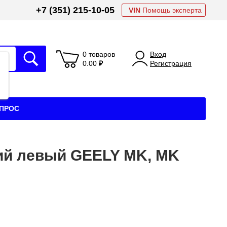
+7 (351) 215-10-05
VIN
Помощь эксперта
0 товаров
Вход
0.00
₽
Регистрация
АПРОС
ий левый GEELY MK, MK