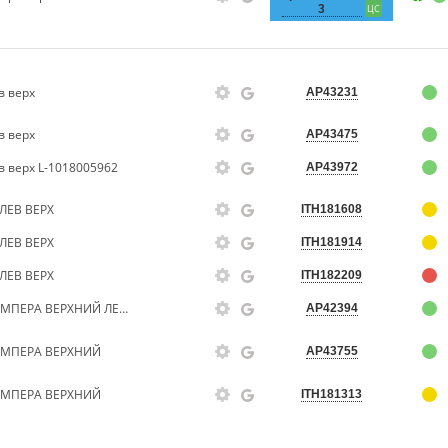
3
ЦС
в верх
AP43231
в верх
AP43475
 верх L-1018005962
AP43972
ЛЕВ ВЕРХ
ITH181608
ЛЕВ ВЕРХ
ITH181914
ЛЕВ ВЕРХ
ITH182209
КРОНШТЕЙН ПЕРЕДНЕГО БАМПЕРА ВЕРХНИЙ ЛЕВЫЙ GL MK, MK CROSS
AP42394
АМПЕРА ВЕРХНИЙ
AP43755
АМПЕРА ВЕРХНИЙ
ITH181313