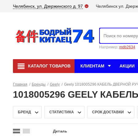
Челябинск, ул. Дзержинского д. 97
Челябинск ул. Дзерж
Например:
mdb2634
КАТАЛОГ
ТОВАРОВ
КЛИЕНТАМ
АКЦИИ
Главная
/
Бренды
/
Geely
/
Geely 1018005296 КАБЕЛЬ ДВЕРНОЙ РУ
1018005296 GEELY КАБЕЛ
БРЕНД
СТАТИСТИКА
СРОК ДОСТАВКИ
Деталь