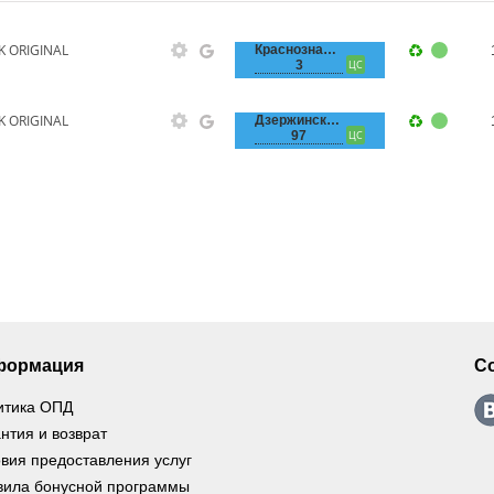
K ORIGINAL
Краснознаменная,
3
ЦС
K ORIGINAL
Дзержинского,
97
ЦС
формация
С
итика ОПД
нтия и возврат
вия предоставления услуг
вила бонусной программы