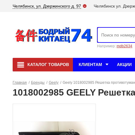
Челябинск, ул. Дзержинского д. 97
Челябинск ул. Дзерж
Например:
mdb2634
КАТАЛОГ
ТОВАРОВ
КЛИЕНТАМ
АКЦИИ
Главная
/
Бренды
/
Geely
/
Geely 1018002985 Решетка противотума
1018002985 GEELY Решетк