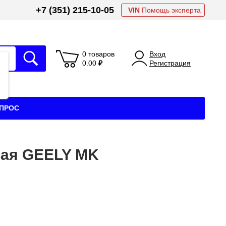
+7 (351) 215-10-05
VIN
Помощь эксперта
0 товаров
Вход
0.00
₽
Регистрация
АПРОС
вая GEELY MK