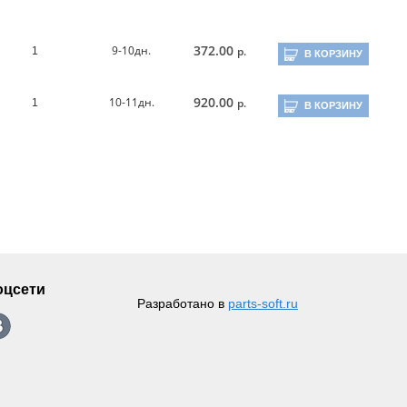
372.00
9-10дн.
р.
1
В КОРЗИНУ
920.00
10-11дн.
р.
1
В КОРЗИНУ
оцсети
Разработано в
parts-soft.ru