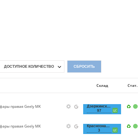
ДОСТУПНОЕ КОЛИЧЕСТВО
СБРОСИТЬ
Склад
Стат.
фары правая Geely MK
Дзержинского,
97
ЦС
фары правая Geely MK
Краснознаменная,
3
ЦС