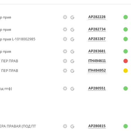
р прав
AP282228
р прав
AP282734
р прав L-1018002985
AP283367
р прав
AP283681
 ПЕР ПРАВ
ITH494611
 ПЕР ПРАВ
ITH494952
од птф)
AP280551
ЕРА ПРАВАЯ (ПОД ПТ
AP280815