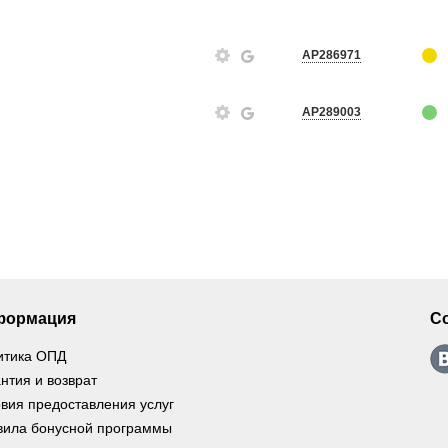
AP286971
AP289003
формация
С
итика ОПД
нтия и возврат
вия предоставления услуг
вила бонусной программы