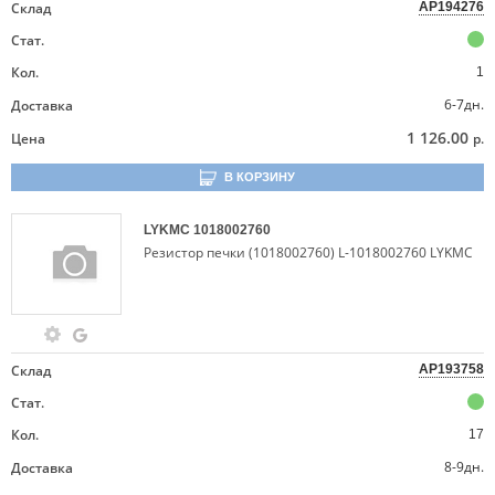
Склад
AP194276
Стат.
Кол.
1
6-7дн.
Доставка
1 126.00
Цена
р.
В КОРЗИНУ
LYKMC
1018002760
Резистор печки (1018002760) L-1018002760 LYKMC
Склад
AP193758
Стат.
Кол.
17
8-9дн.
Доставка