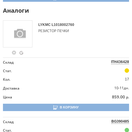
Аналоги
LYKMC
L1018002760
РЕЗИСТОР ПЕЧКИ
Склад
ITH436428
Стат.
Кол.
17
10-11дн.
Доставка
859.00
Цена
р.
В КОРЗИНУ
Склад
BG390485
Стат.