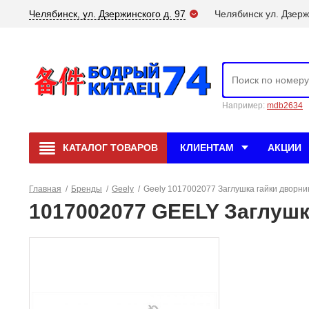
Челябинск, ул. Дзержинского д. 97
Челябинск ул. Дзерж
Например:
mdb2634
КАТАЛОГ
ТОВАРОВ
КЛИЕНТАМ
АКЦИИ
Главная
/
Бренды
/
Geely
/
Geely 1017002077 Заглушка гайки дворн
1017002077 GEELY Заглушк