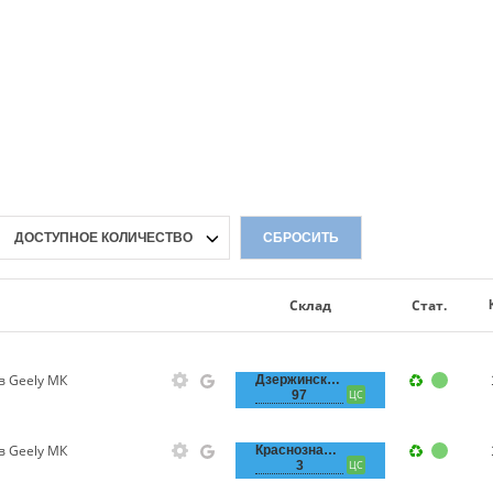
ДОСТУПНОЕ КОЛИЧЕСТВО
СБРОСИТЬ
Склад
Стат.
в Geely МК
Дзержинского,
97
ЦС
в Geely МК
Краснознаменная,
3
ЦС