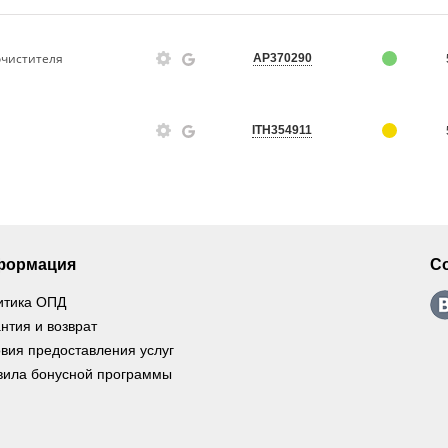
очистителя
AP370290
ITH354911
формация
С
итика ОПД
нтия и возврат
вия предоставления услуг
вила бонусной программы