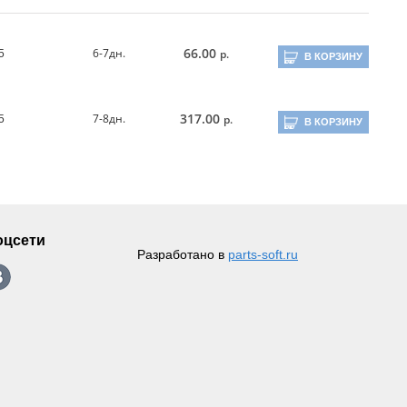
66.00
6-7дн.
р.
5
В КОРЗИНУ
317.00
7-8дн.
р.
5
В КОРЗИНУ
оцсети
Разработано в
parts-soft.ru