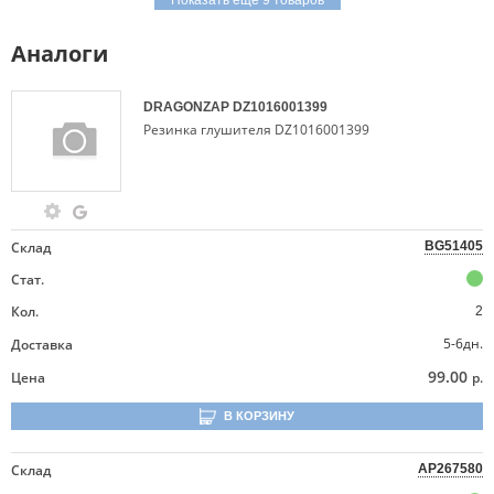
Показать еще 9 товаров
Аналоги
DRAGONZAP
DZ1016001399
Резинка глушителя DZ1016001399
Склад
BG51405
Стат.
Кол.
2
5-6дн.
Доставка
99.00
Цена
р.
В КОРЗИНУ
Склад
AP267580