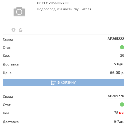
GEELY
2056002700
Подвес задней части глушителя
Склад
AP265222
Стат.
Кол.
26
5-6дн.
Доставка
66.00
Цена
р.
В КОРЗИНУ
Склад
AP265776
Стат.
Кол.
78
(30)
6-7дн.
Доставка