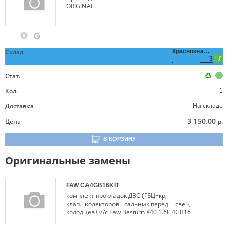
ORIGINAL
Склад
Краснознаменная,
3
ЦС
Стат.
Кол.
1
На складе
Доставка
3 150.00
Цена
р.
В КОРЗИНУ
Оригинальные замены
FAW
CA4GB16KIT
комплект прокладок ДВС (ГБЦ+кр,
клап.+колекторов+ сальник перед + свеч,
колодцев+м/с Faw Besturn X40 1.6L 4GB16