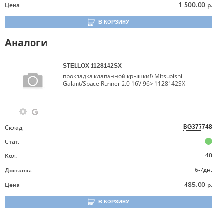
1 500.00
Цена
р.
В КОРЗИНУ
Аналоги
STELLOX
1128142SX
прокладка клапанной крышки!\ Mitsubishi
Galant/Space Runner 2.0 16V 96> 1128142SX
Склад
BG377748
Стат.
Кол.
48
6-7дн.
Доставка
485.00
Цена
р.
В КОРЗИНУ