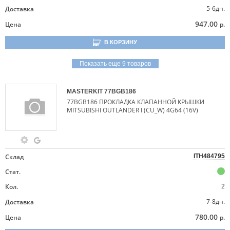
5-6дн.
Доставка
947.00
Цена
р.
В КОРЗИНУ
Показать еще 9 товаров
MASTERKIT
77BGB186
77BGB186 ПРОКЛАДКА КЛАПАННОЙ КРЫШКИ
MITSUBISHI OUTLANDER I (CU_W) 4G64 (16V)
Склад
ITH484795
Стат.
Кол.
2
7-8дн.
Доставка
780.00
Цена
р.