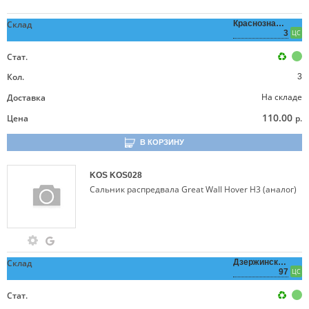
Склад
Краснознаменная,
3
ЦС
Стат.
Кол.
3
На складе
Доставка
110.00
Цена
р.
В КОРЗИНУ
KOS
KOS028
Сальник распредвала Great Wall Hover H3 (аналог)
Склад
Дзержинского,
97
ЦС
Стат.