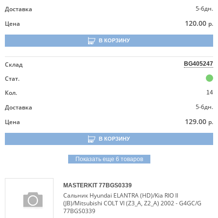
5-6дн.
Доставка
120.00
Цена
р.
В КОРЗИНУ
Склад
BG405247
Стат.
Кол.
14
5-6дн.
Доставка
129.00
Цена
р.
В КОРЗИНУ
Показать еще 6 товаров
MASTERKIT
77BGS0339
Сальник Hyundai ELANTRA (HD)/Kia RIO II
(JB)/Mitsubishi COLT VI (Z3_A, Z2_A) 2002 - G4GC/G
77BGS0339