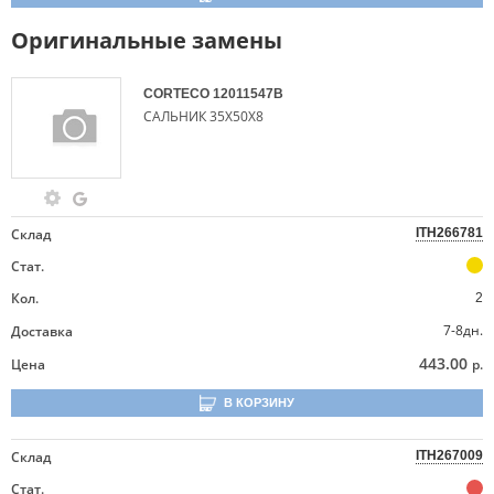
Оригинальные замены
CORTECO
12011547B
САЛЬНИК 35Х50Х8
Склад
ITH266781
Стат.
Кол.
2
7-8дн.
Доставка
443.00
Цена
р.
В КОРЗИНУ
Склад
ITH267009
Стат.